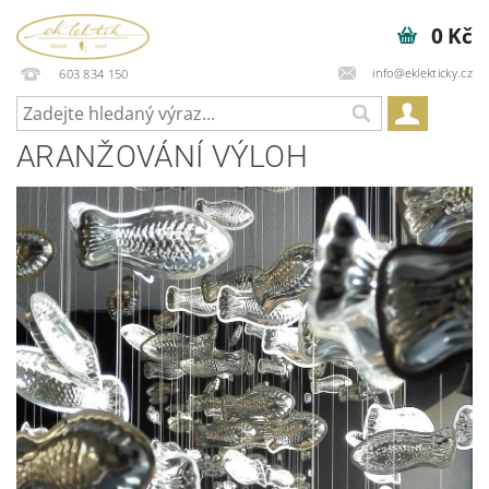
0 Kč
info@eklekticky.cz
603 834 150
ARANŽOVÁNÍ VÝLOH