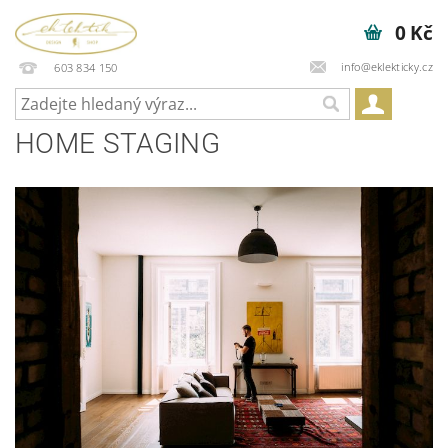
0 Kč
info@eklekticky.cz
603 834 150
HOME STAGING