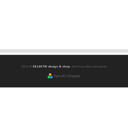
2026 ©
EKLEKTIK design & shop
, všechna práva vyhrazena
Vytvořil Shoptet