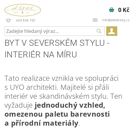
0 Kč
info@eklekticky.cz
603 834 150
BYT V SEVERSKÉM STYLU -
INTERIÉR NA MÍRU
Tato realizace vznikla ve spolupráci
s UYO architekti. Majitelé si přáli
interiér ve skandinávském stylu. Ten
vyžaduje
jednoduchý vzhled,
omezenou paletu barevnosti
a přírodní materiály
.