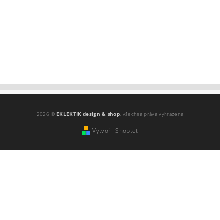
2026 ©
EKLEKTIK design & shop
, všechna práva vyhrazena
Vytvořil Shoptet