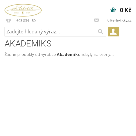
0 Kč
info@eklekticky.cz
603 834 150
AKADEMIKS
Žádné produkty od výrobce
Akademiks
nebyly nalezeny....