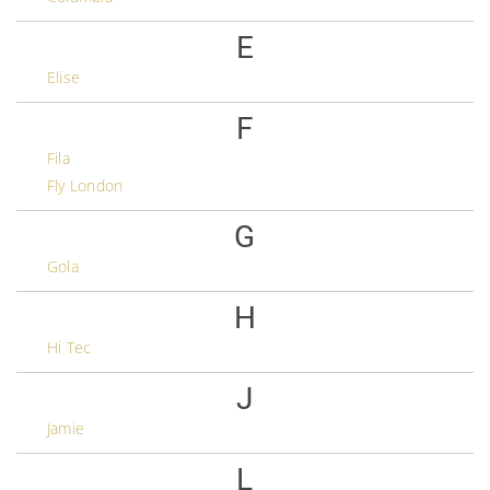
E
Elise
F
Fila
Fly London
G
Gola
H
Hi Tec
J
Jamie
L