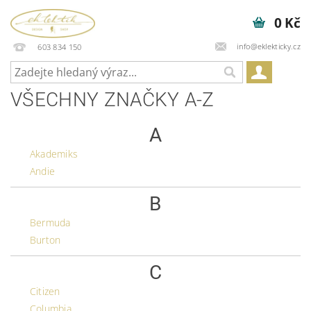
0 Kč
info@eklekticky.cz
603 834 150
VŠECHNY ZNAČKY A-Z
A
Akademiks
Andie
B
Bermuda
Burton
C
Citizen
Columbia