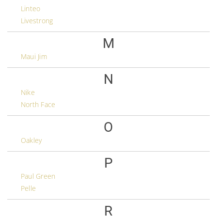
Linteo
Livestrong
M
Maui Jim
N
Nike
North Face
O
Oakley
P
Paul Green
Pelle
R