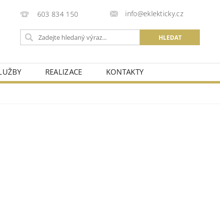
info@eklekticky.cz
603 834 150
LUŽBY
REALIZACE
KONTAKTY