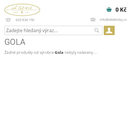
0 Kč
info@eklekticky.cz
603 834 150
GOLA
Žádné produkty od výrobce
Gola
nebyly nalezeny....