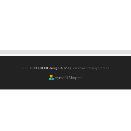
2026 ©
EKLEKTIK design & shop
, všechna práva vyhrazena
Vytvořil Shoptet