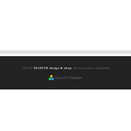
2026 ©
EKLEKTIK design & shop
, všechna práva vyhrazena
Vytvořil Shoptet