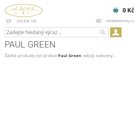
0 Kč
info@eklekticky.cz
603 834 150
PAUL GREEN
Žádné produkty od výrobce
Paul Green
nebyly nalezeny....